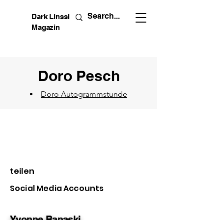
Dark Linssi
Magazin
Doro Pesch
Doro Autogrammstunde
teilen
Social Media Accounts
Yvonne Banaski