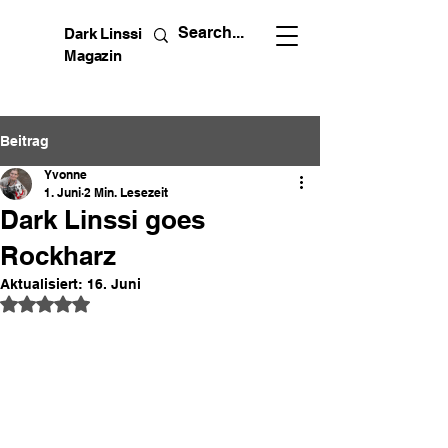
Dark Linssi
Magazin
Beitrag
Yvonne
1. Juni
2 Min. Lesezeit
Dark Linssi goes
Rockharz
Aktualisiert:
16. Juni
Mit NaN von 5 Sternen bewertet.