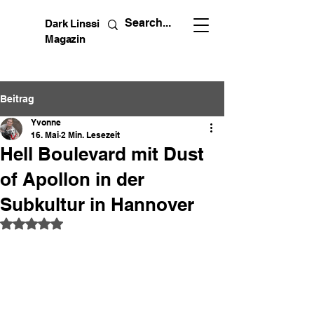
Dark Linssi
Magazin
Beitrag
Yvonne
16. Mai
2 Min. Lesezeit
Hell Boulevard mit Dust
of Apollon in der
Subkultur in Hannover
Mit NaN von 5 Sternen bewertet.