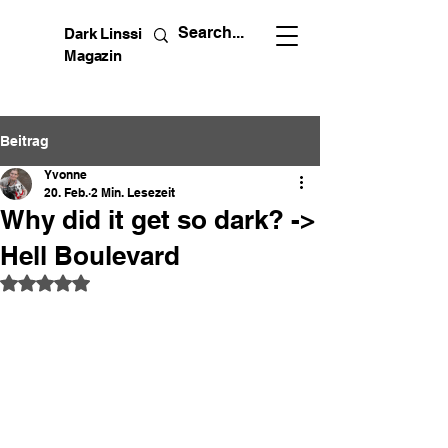
Dark Linssi
Magazin
Beitrag
Yvonne
20. Feb.
2 Min. Lesezeit
Why did it get so dark? ->
Hell Boulevard
Mit NaN von 5 Sternen bewertet.